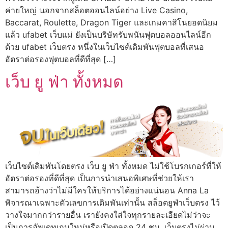
ค่ายใหญ่ นอกจากสล็อตออนไลน์อย่าง Live Casino,
Baccarat, Roulette, Dragon Tiger และเกมคาสิโนยอดนิยม
แล้ว ufabet เว็บแม่ ยังเป็นบริษัทรับพนันฟุตบอลออนไลน์อีก
ด้วย ufabet เว็บตรง หนึ่งในเว็บไซต์เดิมพันฟุตบอลที่เสนอ
อัตราต่อรองฟุตบอลที่ดีที่สุด […]
เว็บ ยู ฟ่า ทั้งหมด
เว็บไซต์เดิมพันโดยตรง เว็บ ยู ฟ่า ทั้งหมด ไม่ใช้โบรกเกอร์ที่ให้
อัตราต่อรองที่ดีที่สุด เป็นการนำเสนอพิเศษที่ช่วยให้เรา
สามารถอ้างว่าไม่มีใครให้บริการได้อย่างแน่นอน Anna La
พิจารณาเฉพาะตัวเลขการเดิมพันเท่านั้น สล็อตยูฟ่าเว็บตรง ไว้
วางใจมากกว่ารายอื่น เรายังคงใส่ใจทุกรายละเอียดไม่ว่าจะ
เป็นการอัพเดทเกมใหม่หรือเปิดตลอด 24 ชม. เว็บตรงไม่ผ่าน