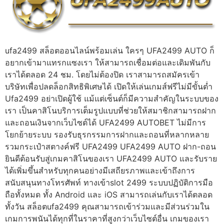
ufa2499 สล็อตออนไลน์พร้อมเล่น ใครๆ UFA2499 AUTO ก็
อยากเข้ามาแทรกแซงเรา ให้สามารถเชื่อมต่อและเดิมพันกับ
เราได้ตลอด 24 ชม. โดยไม่ต้องปิด เราสามารถสมัครเข้า
บริษัทเพื่อปลดล็อกสิทธิพิเศษได้ เปิดให้เล่นเกมส์ฟรีไม่มีขั้นต่ำ
Ufa2499 อย่าเปิดผู้ใช้ แม้แต่เซ็นต์ก็มีความสำคัญในระบบของ
เรา เป็นคาสิโนบริการเต็มรูปแบบที่ช่วยให้สมาชิกสามารถฝาก
และถอนเงินจากเว็บไซต์ได้ UFA2499 AUTOBET ไม่มีการ
โยกย้ายระบบ รองรับธุรกรรมการฝากและถอนที่หลากหลาย
รวมกระเป๋าสตางค์ฟรี UFA2499 UFA2499 AUTO ฝาก-ถอน
ยินดีต้อนรับสู่เกมคาสิโนของเรา UFA2499 AUTO และรับราย
ได้เพิ่มขึ้นสำหรับทุกคนอย่างมีเสถียรภาพและเข้าถึงการ
สนับสนุนทางโทรศัพท์ ทางเข้าslot 2499 ระบบปฏิบัติการมือ
ถือทั้งหมด ทั้ง Android และ iOS สามารถเล่นกับเราได้ตลอด
ทั้งวัน สล็อตufa2499 คุณสามารถเข้าร่วมและมีส่วนร่วมใน
เกมการพนันได้ทุกที่ในราคาที่สูงกว่าเว็บไซต์อื่น เกมของเรา