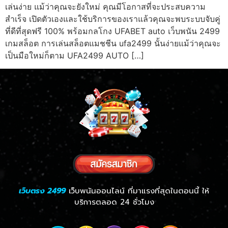
เล่นง่าย แม้ว่าคุณจะยังใหม่ คุณมีโอกาสที่จะประสบความ
สำเร็จ เปิดตัวเองและใช้บริการของเราแล้วคุณจะพบระบบจับคู่
ที่ดีที่สุดฟรี 100% พร้อมกลโกง UFABET auto เว็บพนัน 2499
เกมสล็อต การเล่นสล็อตแมชชีน ufa2499 นั้นง่ายแม้ว่าคุณจะ
เป็นมือใหม่ก็ตาม UFA2499 AUTO […]
เว็บตรง 2499
เว็บพนันออนไลน์ ที่มาแรงที่สุดในตอนนี้ ให้
บริการตลอด 24 ชั่วโมง